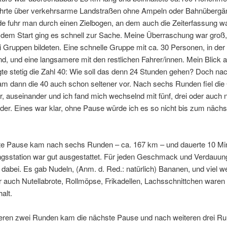
ührte über verkehrsarme Landstraßen ohne Ampeln oder Bahnübergä
e fuhr man durch einen Zielbogen, an dem auch die Zeiterfassung wa
dem Start ging es schnell zur Sache. Meine Überraschung war groß, 
i Gruppen bildeten. Eine schnelle Gruppe mit ca. 30 Personen, in der
d, und eine langsamere mit den restlichen Fahrer/innen. Mein Blick 
te stetig die Zahl 40: Wie soll das denn 24 Stunden gehen? Doch nac
m dann die 40 auch schon seltener vor. Nach sechs Runden fiel die 
hr, auseinander und ich fand mich wechselnd mit fünf, drei oder auch
der. Eines war klar, ohne Pause würde ich es so nicht bis zum näch
te Pause kam nach sechs Runden – ca. 167 km – und dauerte 10 Min
ngsstation war gut ausgestattet. Für jeden Geschmack und Verdauun
dabei. Es gab Nudeln, (Anm. d. Red.: natürlich) Bananen, und viel w
 auch Nutellabrote, Rollmöpse, Frikadellen, Lachsschnittchen waren 
alt.
eren zwei Runden kam die nächste Pause und nach weiteren drei R