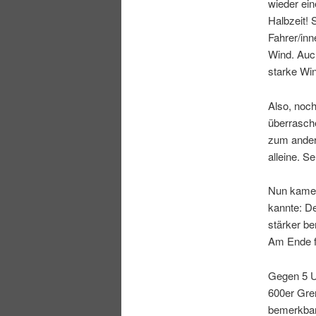
wieder ein
Halbzeit!
Fahrer/inn
Wind. Auch
starke Win
Also, noch
überrasch
zum ander
alleine. S
Nun kamen
kannte: D
stärker b
Am Ende f
Gegen 5 U
600er Gren
bemerkbar