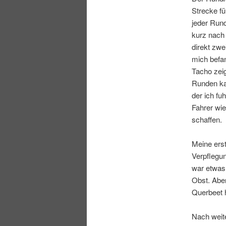
Strecke f
jeder Rund
kurz nach 
direkt zwe
mich befan
Tacho zeig
Runden ka
der ich fu
Fahrer wie
schaffen.
Meine ers
Verpflegu
war etwas 
Obst. Aber
Querbeet h
Nach weit