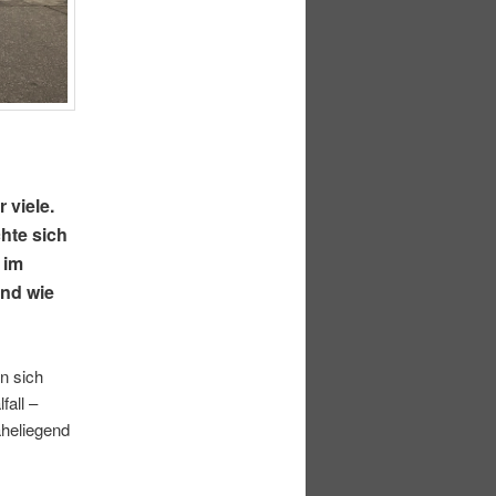
 viele.
hte sich
 im
und wie
n sich
fall –
aheliegend