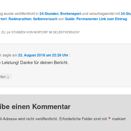
ag wurde veröffentlicht in
24-Stunden
,
Breitensport
und verschlagwortet mit
24-St
torf
,
Radmarathon
,
Selbstversuch
von
Guido
.
Permanenter Link zum Eintrag
.
 ZU „
24 STUNDEN VON NORTORF IM SELBSTVERSUCH
“
O.
sagte am
22. August 2018 um 22:26 Uhr
:
 Leistung! Danke für deinen Bericht.
↓
rten
ibe einen Kommentar
*
l-Adresse wird nicht veröffentlicht.
Erforderliche Felder sind mit
markiert