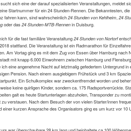
ucht sich eine der darauf spezialisierten Veranstaltungen, meldet si
ine Startnummer für ein 24 Stunden-Rennen. Die Bekanntesten, di
nz fahren kann, sind wahrscheinlich
24 Stunden von Kehlheim
,
24 St
ng
oder das
24 Stunden-MTB-Rennen
in Duisburg.
ich für die fast familiäre Veranstaltung
24 Stunden von Nortorf
entsch
 2018 stattfand. Die Veranstaltung ist ein Radmarathon für Einzelfahrer
en. Am Vortag ging es mit dem Zug von Essen über Hamburg nach No
instadt mit knapp 6.000 Einwohnern zwischen Hamburg und Flensburg
 ich eine angenehme Nacht auf letztmalig gefedertem Untergrund in 
sigen Pension. Nach einem ausgiebigem Frühstück und 3 km Spazie
tartpunkt. Ein Schulkomplex war zweckentfremdet worden und beher
ise keine quirligen Kinder, sondern ca. 175 Radsportverrückte. Sta
eiten galt es heute Startunterlagen abzuholen, Transponder zu mont
zu verstauen. Nach dem Besuch der von vielen Starter/innen freque
nd einer kurzen Ansprache des Organisators ging es um kurz vor 10 
urs war überschaubare 28 km lang und beinhaltete ca.100 Höhenmet