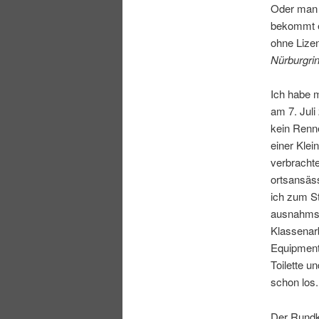
Oder man s
bekommt e
ohne Lize
Nürburgri
Ich habe m
am 7. Juli
kein Renn
einer Kle
verbrachte
ortsansäs
ich zum S
ausnahmswe
Klassenarb
Equipment 
Toilette u
schon los.
Der Rundk