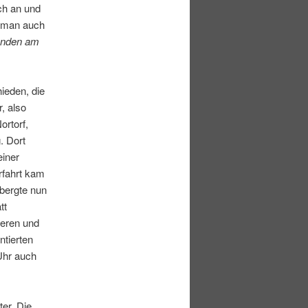
ch an und
e man auch
unden am
ieden, die
, also
rtorf,
. Dort
einer
rfahrt kam
bergte nun
tt
ieren und
ntierten
Uhr auch
er. Die