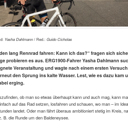
ld:
Yasha Dahlmann
/ Red.:
Guido Cicholas
den lang Rennrad fahren: Kann ich das?“ fragen sich sicher
ge probieren es aus. ERG1900-Fahrer Yasha Dahlmann suc
ignete Veranstaltung und wagte nach einem ersten Versuch
erneut den Sprung ins kalte Wasser. Lest, wie es dazu kam 
abei erging.
zufinden, ob man so etwas überhaupt kann und auch mag, kann ma
einfach auf das Rad setzen, losfahren und schauen, wo man – im Ideal
unden landet. Oder man fährt überaus ambitioniert stetig im Kreis, n
 z. B. die Runde um den Baldeneysee.