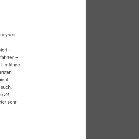
eneysee.
iert –
fahrten –
he Umfänge
ersten
nicht
 euch,
ie
24
ter sehr