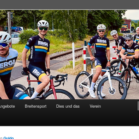
adsportgemeinschaft
Angebote
Breitensport
Dies und das
Verein
on
Guido