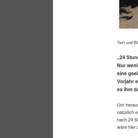
Text und Bi
„24 Stun
Nur weni
eine gee
Vorjahr 
es ihm d
Um heraus
natürlich 
nach 24 St
wäre hier