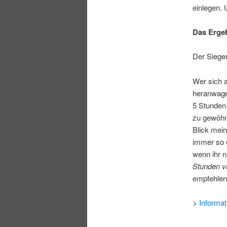
einlegen. 
Das Ergeb
Der Siege
Wer sich a
heranwagen
5 Stunden
zu gewöhne
Blick mein
immer so u
wenn ihr n
Stunden v
empfehlen
>
Informat