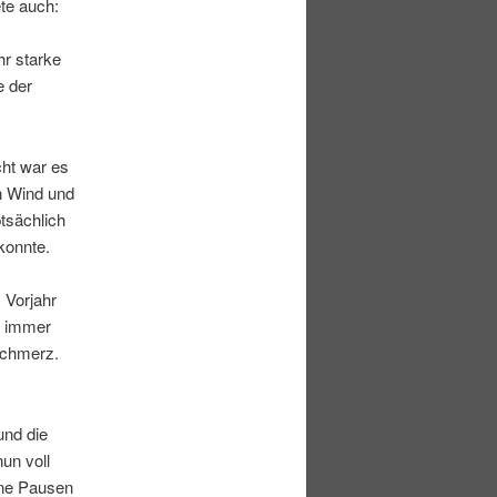
te auch:
hr starke
e der
cht war es
n Wind und
tsächlich
konnte.
 Vorjahr
e immer
Schmerz.
und die
un voll
ine Pausen