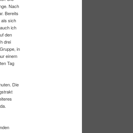
nge. Nach
r. Bereits
als sich
 auch ich
auf den
h drei
Gruppe, in
 nur einem
sten Tag
uten. Die
gstrakt
eiteres
da.
unden