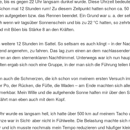
e, bis es gegen 22 Uhr langsam dunkel wurde. Diese Uhrzeit bedeute
 Schon mal 12 Stunden rum! Zu diesem Zeitpunkt hatten schon ca. 50
en aufgegeben bzw. das Rennen beendet. Ein Grund war u. a. der se
 wenn wir tagsüber Sonnenschein und bis zu 22 °C hatten, so zehrt
d mit Böen bis Stärke 8 an den Kräften.
 weitere 12 Stunden im Sattel. So seltsam es auch klingt – in der Na
end angenehm, zu fahren. Das lag zum einen an dem nachlassende
en an dem sternenklaren Nachthimmel. Unterwegs war ich nun haup
elten ergab sich noch eine Gruppe, in der man sich die Führung teilen 
 auch die Schmerzen, die ich schon von meinem ersten Versuch im
er Po, der Rücken, die Füße, die Waden – am Ende machten sich all
emerkbar. Mein Wille und die aufgehende Sonne halfen mir über den 
ährt man eben auch mit dem Kopf.
hr wurde es langsam hell, ich hatte über 500 km auf meinem Tacho 
ze war in Sicht- aber nicht in Fühlweite. Die Belastung machte sich n
 und ich musste nochmals mein Tempo reduzieren und häufiger kle