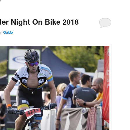
M
der Night On Bike 2018
on
Guido