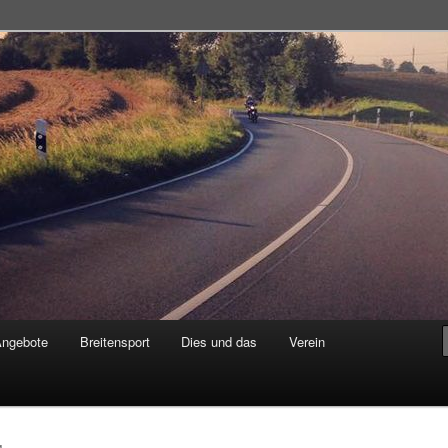
adsportgemeinschaft
Angebote
Breitensport
Dies und das
Verein