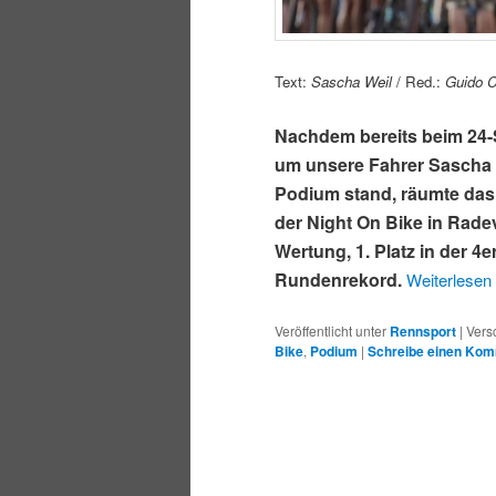
Text:
Sascha Weil
/ Red.:
Guido C
Nachdem bereits beim 24-
um unsere Fahrer Sascha 
Podium stand, räumte da
der Night On Bike in Radev
Wertung, 1. Platz in der 4
Rundenrekord.
Weiterlesen
Veröffentlicht unter
Rennsport
|
Vers
Bike
,
Podium
|
Schreibe einen Ko