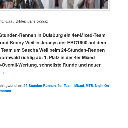
icholas
/ Bilder:
Jens Schulz
Stunden-Rennen in Duisburg ein 4er-Mixed-Team
und Benny Weil in Jerseys der ERG1900 auf dem
s Team um Sascha Weil beim 24-Stunden-Rennen
ormwald richtig ab: 1. Platz in der 4er-Mixed-
er-Overall-Wertung, schnellste Runde und neuer
→
chlagwortet mit
24-Stunden-Rennen
,
4er-Team
,
Mixed
,
MTB
,
Night On
mmentar