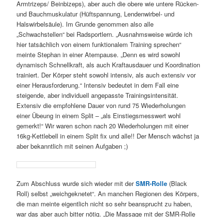
Armtrizeps/ Beinbizeps), aber auch die obere wie untere Rücken-
und Bauchmuskulatur (Hüftspannung, Lendenwirbel- und
Halswirbelsäule). Im Grunde genommen also alle
„Schwachstellen“ bei Radsportlern. „Ausnahmsweise würde ich
hier tatsächlich von einem funktionalem Training sprechen“
meinte Stephan in einer Atempause. „Denn es wird sowohl
dynamisch Schnellkraft, als auch Kraftausdauer und Koordination
trainiert. Der Körper steht sowohl intensiv, als auch extensiv vor
einer Herausforderung.“ Intensiv bedeutet in dem Fall eine
steigende, aber individuell angepasste Trainingsintensität.
Extensiv die empfohlene Dauer von rund 75 Wiederholungen
einer Übeung in einem Split – „als Einstiegsmesswert wohl
gemerkt!“ Wir waren schon nach 20 Wiederholungen mit einer
16kg-Kettlebell in einem Split fix und alle!! Der Mensch wächst ja
aber bekanntlich mit seinen Aufgaben ;)
Zum Abschluss wurde sich wieder mit der
SMR-Rolle
(Black
Roll) selbst „weichgeknetet“. An manchen Regionen des Körpers,
die man meinte eigentlich nicht so sehr beansprucht zu haben,
war das aber auch bitter nötig. „Die Massage mit der SMR-Rolle