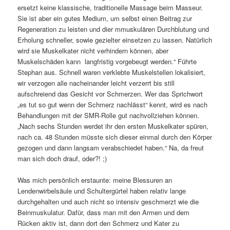
ersetzt keine klassische, traditionelle Massage beim Masseur.
Sie ist aber ein gutes Medium, um selbst einen Beitrag zur
Regeneration zu leisten und dier mmuskulären Durchblutung und
Erholung schneller, sowie gezielter einsetzen zu lassen. Natürlich
wird sie Muskelkater nicht verhindern können, aber
Muskelschäden kann langfristig vorgebeugt werden.“ Führte
Stephan aus. Schnell waren verklebte Muskelstellen lokalisiert,
wir verzogen alle nacheinander leicht verzerrt bis still
aufschreiend das Gesicht vor Schmerzen. Wer das Sprichwort
„es tut so gut wenn der Schmerz nachlässt“ kennt, wird es nach
Behandlungen mit der SMR-Rolle gut nachvollziehen können.
„Nach sechs Stunden werdet ihr den ersten Muskelkater spüren,
nach ca. 48 Stunden müsste sich dieser einmal durch den Körper
gezogen und dann langsam verabschiedet haben.“ Na, da freut
man sich doch drauf, oder?! ;)
Was mich persönlich erstaunte: meine Blessuren an
Lendenwirbelsäule und Schultergürtel haben relativ lange
durchgehalten und auch nicht so intensiv geschmerzt wie die
Beinmuskulatur. Dafür, dass man mit den Armen und dem
Rücken aktiv ist, dann dort den Schmerz und Kater zu