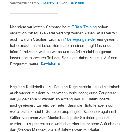
Veröffentlicht am
25. März 2013
von
ERG1900
Nachdem wir letzten Samstag beim
TRX®-Training
schon
ordentlich mit Muskelkater versorgt worden waren, wussten wir
auch, warum Stephan Erdmann /
bewegungsfelder
uns gewarnt
hatte „macht nicht beide Seminare an einem Tag! Das endet
böse!“ Trotzdem wollten wir es uns natürlich nicht entgehen
lassen, beim zweiten Teil des Seminars dabei zu sein. Auf dem
Programm heute:
Kettlebells
.
Englisch Kettlebells – zu Deutsch Kugelhanteln – sind historisch
auch wieder mit dem Militärwesen verbunden; erste Zeugnisse
der „Kugelhanteln“ werden ab Anfang des 18. Jahrhunderts
nachgewiesen. Es wird vermutet, dass die Historie aber noch
weiter zurück reicht. So seien ursprünglich Kanonenkugeln mit
Griffen versehen zum Muskeltraining der Soldaten genutzt
wurden. Uns präsent sind wohl aber eher historische Aufnahmen
der „Starken Männer“, die auf Jahrmärkten mit derlei