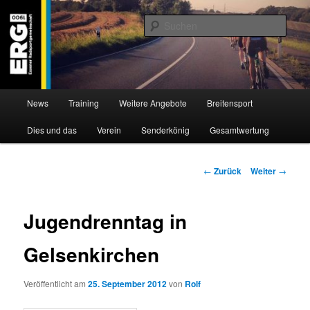
Zum
Willkommen bei der Essener Radsportgemeinschaft
Inhalt
Such
wechseln
ERG 1900 e.V
Hauptmenü
News
Training
Weitere Angebote
Breitensport
Dies und das
Verein
Senderkönig
Gesamtwertung
Beitragsnavigation
←
Zurück
Weiter
→
Jugendrenntag in
Gelsenkirchen
Veröffentlicht am
25. September 2012
von
Rolf