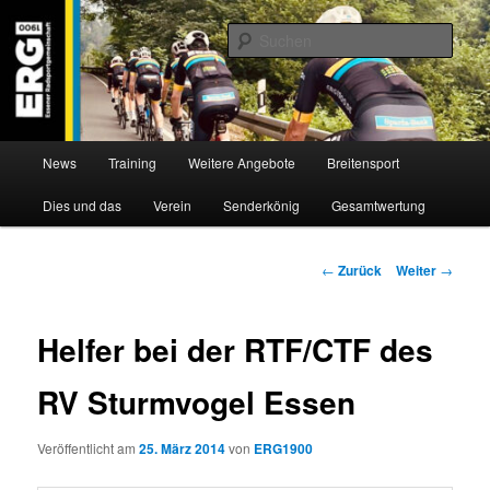
Zum
Willkommen bei der Essener Radsportgemeinschaft
Inhalt
Such
wechseln
ERG 1900 e.V
Hauptmenü
News
Training
Weitere Angebote
Breitensport
Dies und das
Verein
Senderkönig
Gesamtwertung
Beitragsnavigation
←
Zurück
Weiter
→
Helfer bei der RTF/CTF des
RV Sturmvogel Essen
Veröffentlicht am
25. März 2014
von
ERG1900