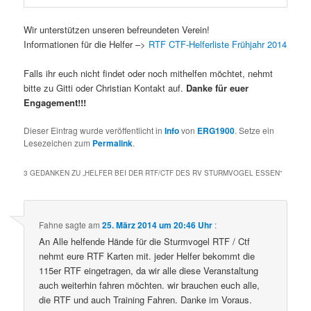
Wir unterstützen unseren befreundeten Verein!
Informationen für die Helfer –>
RTF CTF-Helferliste Frühjahr 2014
Falls ihr euch nicht findet oder noch mithelfen möchtet, nehmt
bitte zu Gitti oder Christian Kontakt auf.
Danke für euer
Engagement!!!
Dieser Eintrag wurde veröffentlicht in
Info
von
ERG1900
. Setze ein
Lesezeichen zum
Permalink
.
3 GEDANKEN ZU „
HELFER BEI DER RTF/CTF DES RV STURMVOGEL ESSEN
“
Fahne
sagte am
25. März 2014 um 20:46 Uhr
:
An Alle helfende Hände für die Sturmvogel RTF / Ctf
nehmt eure RTF Karten mit. jeder Helfer bekommt die
115er RTF eingetragen, da wir alle diese Veranstaltung
auch weiterhin fahren möchten. wir brauchen euch alle,
die RTF und auch Training Fahren. Danke im Voraus.