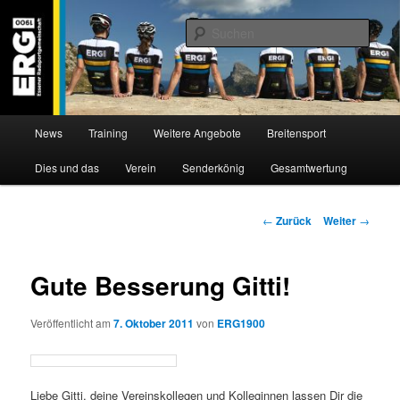
Zum
Willkommen bei der Essener Radsportgemeinschaft
Inhalt
Such
wechseln
ERG 1900 e.V
Hauptmenü
News
Training
Weitere Angebote
Breitensport
Dies und das
Verein
Senderkönig
Gesamtwertung
Beitragsnavigation
←
Zurück
Weiter
→
Gute Besserung Gitti!
Veröffentlicht am
7. Oktober 2011
von
ERG1900
Liebe Gitti, deine Vereinskollegen und Kolleginnen lassen Dir die