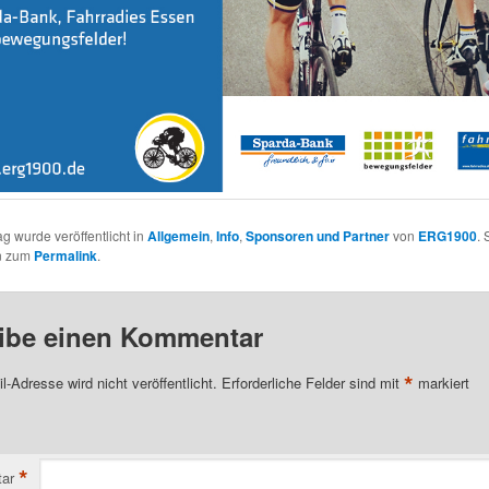
ag wurde veröffentlicht in
Allgemein
,
Info
,
Sponsoren und Partner
von
ERG1900
. 
n zum
Permalink
.
ibe einen Kommentar
*
l-Adresse wird nicht veröffentlicht.
Erforderliche Felder sind mit
markiert
*
ar