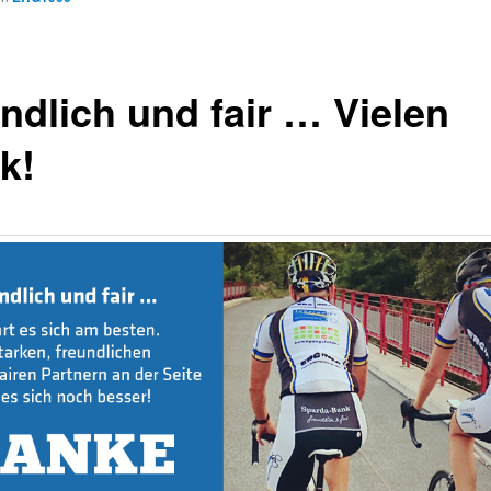
undlich und fair … Vielen
k!