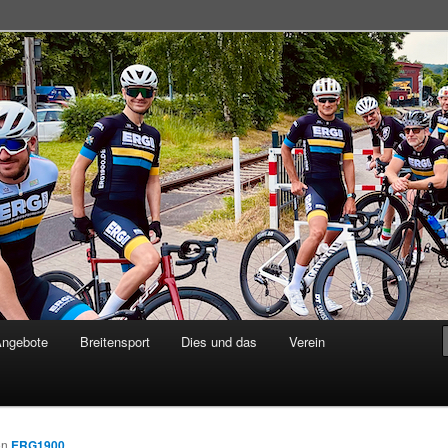
adsportgemeinschaft
Angebote
Breitensport
Dies und das
Verein
on
ERG1900