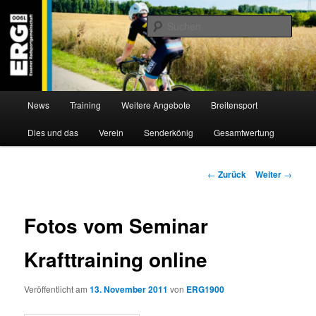
Zum
Willkommen bei der Essener Radsportgemeinschaft
Inhalt
Such
wechseln
ERG 1900 e.V
Hauptmenü
News
Training
Weitere Angebote
Breitensport
Dies und das
Verein
Senderkönig
Gesamtwertung
Beitragsnavigation
←
Zurück
Weiter
→
Fotos vom Seminar
Krafttraining online
Veröffentlicht am
13. November 2011
von
ERG1900