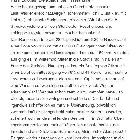
Helge hat es gewagt und hat allen Grund stolz zussein.
Lest, was er erlebt hat.
Berge? Höhenmeter? Ich? ….na klar, mit
Links :-) Ich hasste Steigungen, bis dahin. Wir fuhren die B-
Strecke, welche „nur“ den Stelvio,den Reschenpass und
schlappe 118,5km sowie ca. 2800hm beinhaltete!
Das Rennen startete am 28.6. pünktlich um 6:30 in Nauders auf
einer Höhe von 1360m mit ca. 3000 Gleichgesinnten fuhren wir
im lockeren Tempo den Reschenpass hoch auf 1504hm. Von dort
aus ging es im Volltempo runter in die Stadt Prad in Italien am
Fusse des Stelvios. Nun ging es los, ein Anstieg von 21km mit
einer Durchschnittssteigung von 9% und 41 Kehren und maximal
15% waren zu bewältigen. 6km vor dem Gipfel schaut man auf
eine Wand in der wie eingemeißelt ein Zick Zack Weg zu
erkennen war ! Wer hier schon ziemlich zu kämpfen hatte , so
wie ich, musste sich zwingen und schinden. Das tat ich und
irgendwie schaffte ich es mit viel Überwindung, obwohl ich
zweimal darüber nachgedacht habe, besser Surfer zu werden,
scheitert wohl an dem fehlenden See bei mir in Wülfrath. Oben
angekommen flossen meine Tränen, ich müsste heulen. aus
Freude und aus Stolz und Schmerzen. Mein erster Alpenpass!!!
Es ging wieder runter von 2797hm über den Umbrailpass in die