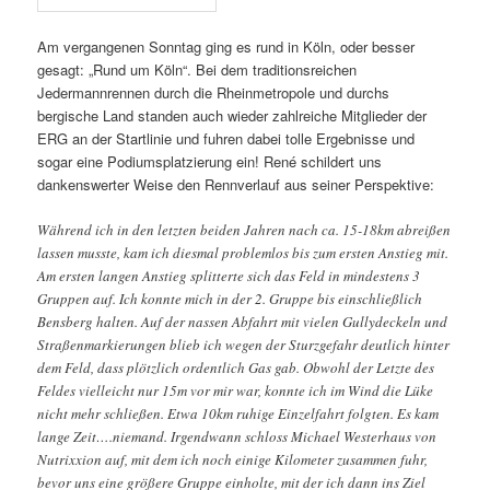
Am vergangenen Sonntag ging es rund in Köln, oder besser
gesagt: „Rund um Köln“. Bei dem traditionsreichen
Jedermannrennen durch die Rheinmetropole und durchs
bergische Land standen auch wieder zahlreiche Mitglieder der
ERG an der Startlinie und fuhren dabei tolle Ergebnisse und
sogar eine Podiumsplatzierung ein! René schildert uns
dankenswerter Weise den Rennverlauf aus seiner Perspektive:
Während ich in den letzten beiden Jahren nach ca. 15-18km abreißen
lassen musste, kam ich diesmal problemlos bis zum ersten Anstieg mit.
Am ersten langen Anstieg splitterte sich das Feld in mindestens 3
Gruppen auf. Ich konnte mich in der 2. Gruppe bis einschließlich
Bensberg halten. Auf der nassen Abfahrt mit vielen Gullydeckeln und
Straßenmarkierungen blieb ich wegen der Sturzgefahr deutlich hinter
dem Feld, dass plötzlich ordentlich Gas gab. Obwohl der Letzte des
Feldes vielleicht nur 15m vor mir war, konnte ich im Wind die Lüke
nicht mehr schließen. Etwa 10km ruhige Einzelfahrt folgten. Es kam
lange Zeit….niemand. Irgendwann schloss Michael Westerhaus von
Nutrixxion auf, mit dem ich noch einige Kilometer zusammen fuhr,
bevor uns eine größere Gruppe einholte, mit der ich dann ins Ziel