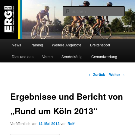
Zum
Willkommen bei der Essener Radsportgemeinschaft
Inhalt
Such
wechseln
ERG 1900 e.V
Hauptmenü
News
Training
Weitere Angebote
Breitensport
Dies und das
Verein
Senderkönig
Gesamtwertung
Beitragsnavigation
←
Zurück
Weiter
→
Ergebnisse und Bericht von
„Rund um Köln 2013“
Veröffentlicht am
14. Mai 2013
von
Rolf