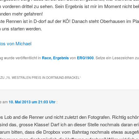
m vorderen drittel zu sehen. Sein Ergebnis ist mir im Moment nicht be
runden mehr gefahren!
te Rennen ist in D-dorf auf der KÖ! Danach steht Oberhausen im Pla
 uns starten werden.
tos von Michael
ag wurde veröffentlicht in
Race, Ergebnis
von
ERG1900
. Setze ein Lesezeichen z
ZU „
75. WESTFALEN PREIS IN DORTMUND-BRACKEL
“
te am
10. Mai 2013 um 21:03 Uhr
:
s Lob and die Renner und nicht zuletzt den Fotografen. Richtig schö
 sind das, grosse Klasse! Darf ich an dieser Stelle nochmals daran er
arum bitten, dass die Dropbox vom Bahntag nochmals etwas ausgefü