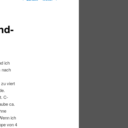
nd-
nd ich
m nach
zu viert
de.
t.
C-
aube ca.
ohne
 Wenn ich
uppe von 4