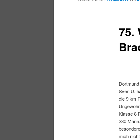
75.
Bra
Dortmund z
Sven U. ha
die 9 km R
Ungewöhnl
Klasse 8 R
230 Mann. 
besondere 
mich nicht