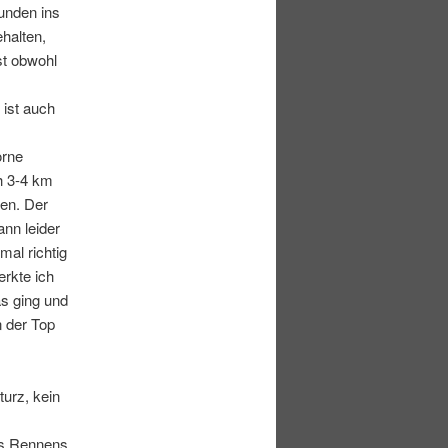
unden ins
halten,
st obwohl
 ist auch
orne
h 3-4 km
ren. Der
ann leider
mal richtig
rkte ich
as ging und
n der Top
urz, kein
es Rennens