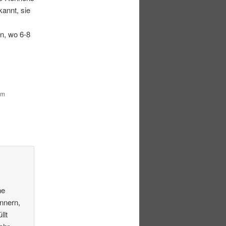
kannt, sie
n, wo 6-8
um
ne
innern,
llt