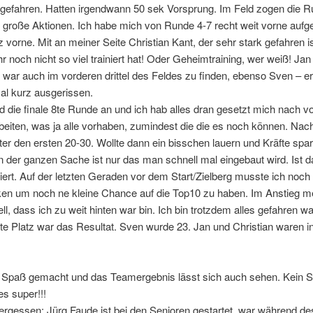
efahren. Hatten irgendwann 50 sek Vorsprung. Im Feld zogen die R
große Aktionen. Ich habe mich von Runde 4-7 recht weit vorne aufge
z vorne. Mit an meiner Seite Christian Kant, der sehr stark gefahren i
hr noch nicht so viel trainiert hat! Oder Geheimtraining, wer weiß! Jan
war auch im vorderen drittel des Feldes zu finden, ebenso Sven – er
al kurz ausgerissen.
 die finale 8te Runde an und ich hab alles dran gesetzt mich nach v
eiten, was ja alle vorhaben, zumindest die die es noch können. Nac
ter den ersten 20-30. Wollte dann ein bisschen lauern und Kräfte spa
n der ganzen Sache ist nur das man schnell mal eingebaut wird. Ist d
ert. Auf der letzten Geraden vor dem Start/Zielberg musste ich noch 
ken um noch ne kleine Chance auf die Top10 zu haben. Im Anstieg me
ll, dass ich zu weit hinten war bin. Ich bin trotzdem alles gefahren w
te Platz war das Resultat. Sven wurde 23. Jan und Christian waren i
g Spaß gemacht und das Teamergebnis lässt sich auch sehen. Kein St
es super!!!
ergessen: Jürg Faude ist bei den Senioren gestartet, war während d