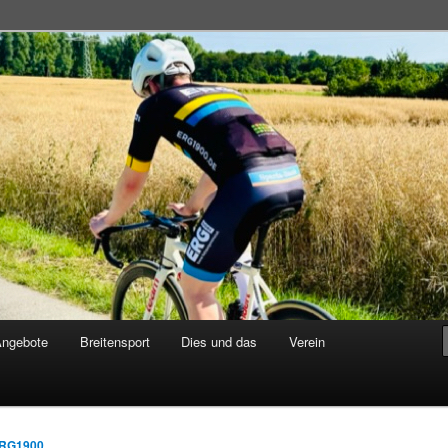
adsportgemeinschaft
Angebote
Breitensport
Dies und das
Verein
RG1900