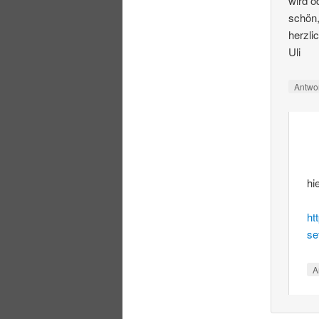
wird o
schön,
herzli
Uli
Antwo
hi
ht
se
A