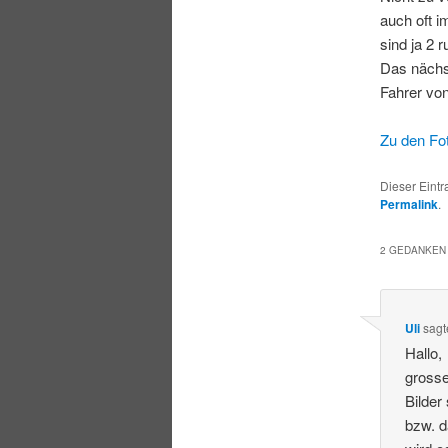
auch oft i
sind ja 2 
Das nächs
Fahrer von
Zu den Fo
Dieser Eintr
Permalink
.
2 GEDANKEN 
Uli
sag
Hallo,
grosse
Bilder
bzw. d