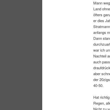
Mann wegg
Land ohne 
öfters gan
er dies Ja
Stratmann 
anfangs m
Dann stand
durchzuarb
war ich un
Nachteil a
auch passi
draufdrüc
aber schne
der 20zigs
40-50.
Hat richti
Regen, all
Nicht zu v