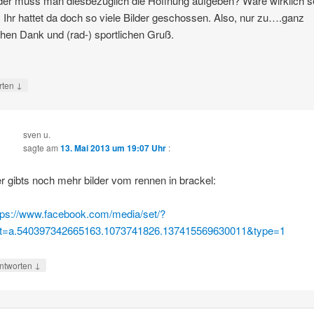
der muss man diesbezüglich die Hoffnung aufgeben? Wäre wirklich s
 Ihr hattet da doch so viele Bilder geschossen. Also, nur zu….ganz
chen Dank und (rad-) sportlichen Gruß.
↓
rten
sven u.
sagte am
13. Mai 2013 um 19:07 Uhr
:
er gibts noch mehr bilder vom rennen in brackel:
tps://www.facebook.com/media/set/?
t=a.540397342665163.1073741826.137415569630011&type=1
↓
ntworten