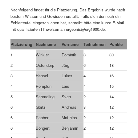
Nachfolgend findet ihr die Platzierung. Das Ergebnis wurde nach
bestem Wissen und Gewissen erstellt. Falls sich dennoch ein
Fehlerteufel eingeschlichen hat, schreibt bitte eine kurze E-Mail
mit qualifizierten Hinweisen an ergebnis@erg1900.de.
Platzierung
Nachname
Vorname
Teilnahmen
Punkte
1
Winkler
Dominik
3
30
2
Ostendorp
Jörg
6
18
3
Hansel
Lukas
4
16
4
Pomplun
Lars
4
15
5
Schmeling
Sven
2
14
6
Görtz
Andreas
3
12
6
Raaben
Matthias
2
12
6
Bongert
Benjamin
2
12