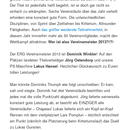
Der Titel ist jedenfalls heiß begehrt, ist er doch gar nicht so
einfach zu erkämpfen. Sechs Vereinsläufe über das Jahr verteilt
erfordern eine konstant gute Form. Die unterschiedlichen
Disziplinen, von Sprint über Zeitfahren bis Kriterium, Allrounder-
Fähigkeiten. Auch
das größer werdende Teilnehmerfeld
, in
diesem Jahr immerhin mehr als 50 Vereinsmitglieder, macht den
Wettkampf attraktiver.
Wer ist also Vereinsmeister 2013?!?!
Der ERG Vereinsmeister 2013 ist
Dominik Winkler
! Auf den
Plätzen landeten Titelverteidiger
Jörg Ostendorp
und unsere
PS-Maschine
Lakus Hansel
. Herzlichen Glückwunsch zu Euren
tollen Leistungen!
Man könnte Dominiks Triumph wie folgt umschreiben: Er kam,
sah und siegte. Dominik hat drei Vereinsläufe bestritten und
jedes mal die volle Punktzahl abgeräumt. Jörg lieferte seinerseits
konstant gute Leistung ab, er bestritt als EINZIGER alle
Vereinsläufer – Chapeau! Lukas lieferte sich ein Kopf-an-Kopf
Rennen mit dem viertplatziert Lars Pomplun – letztlich entschied
ein Punkt (nämlich die Platzierung beim Kriteriumslauf) das Duell
zu Lukas Gunsten.