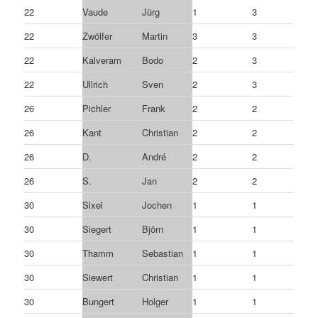
22
Vaude
Jürg
1
3
22
Zwölfer
Martin
3
3
22
Kalveram
Bodo
2
3
22
Ullrich
Sven
2
3
26
Pichler
Frank
2
2
26
Kant
Christian
2
2
26
D.
André
2
2
26
S.
Jan
2
2
30
Sixel
Jochen
1
1
30
Siegert
Björn
1
1
30
Thamm
Sebastian
1
1
30
Siewert
Christian
1
1
30
Bungert
Holger
1
1