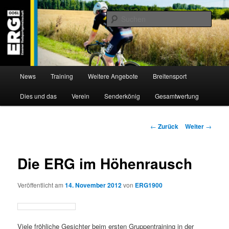
Zum
Willkommen bei der Essener Radsportgemeinschaft
Inhalt
Such
wechseln
ERG 1900 e.V
Hauptmenü
News
Training
Weitere Angebote
Breitensport
Dies und das
Verein
Senderkönig
Gesamtwertung
Beitragsnavigation
←
Zurück
Weiter
→
Die ERG im Höhenrausch
Veröffentlicht am
14. November 2012
von
ERG1900
Viele fröhliche Gesichter beim ersten Gruppentraining in der