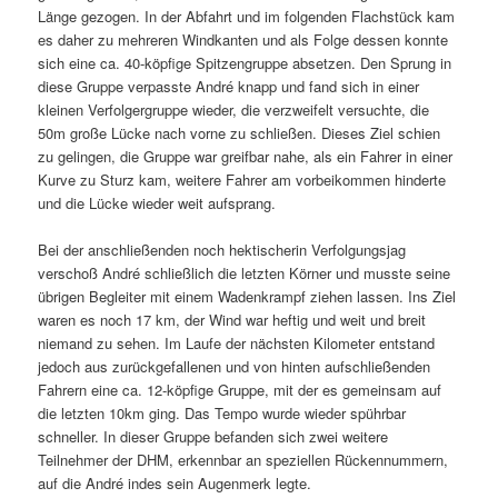
Länge gezogen. In der Abfahrt und im folgenden Flachstück kam
es daher zu mehreren Windkanten und als Folge dessen konnte
sich eine ca. 40-köpfige Spitzengruppe absetzen. Den Sprung in
diese Gruppe verpasste André knapp und fand sich in einer
kleinen Verfolgergruppe wieder, die verzweifelt versuchte, die
50m große Lücke nach vorne zu schließen. Dieses Ziel schien
zu gelingen, die Gruppe war greifbar nahe, als ein Fahrer in einer
Kurve zu Sturz kam, weitere Fahrer am vorbeikommen hinderte
und die Lücke wieder weit aufsprang.
Bei der anschließenden noch hektischerin Verfolgungsjag
verschoß André schließlich die letzten Körner und musste seine
übrigen Begleiter mit einem Wadenkrampf ziehen lassen. Ins Ziel
waren es noch 17 km, der Wind war heftig und weit und breit
niemand zu sehen. Im Laufe der nächsten Kilometer entstand
jedoch aus zurückgefallenen und von hinten aufschließenden
Fahrern eine ca. 12-köpfige Gruppe, mit der es gemeinsam auf
die letzten 10km ging. Das Tempo wurde wieder spührbar
schneller. In dieser Gruppe befanden sich zwei weitere
Teilnehmer der DHM, erkennbar an speziellen Rückennummern,
auf die André indes sein Augenmerk legte.