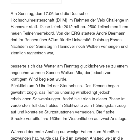
Am Sonntag, den 17.06 fand die Deutsche
Hochschulmeisterschaft (DHM) im Rahmen der Velo Challenge in
Hannover statt. Diese feierte 2012 mit ca. 2500 Teilnehmen ihren
neuen Teilnehmerrekord. Von der ERG startete André Diermann
dort im Rennen über 67km für die Universität Duisburg-Essen.
Nachdem der Samstag in Hannover noch Wolken verhangen und
ziemlich regnerisch war,
besserte sich das Wetter am Renntag glücklicherweise zu einem
angenehm warmen Sonnen-Wolken-Mix, der jedoch von
kräftigem Wind begleitet wurde.
Pünktlich um 9 Uhr fiel der Startschuss. Das Rennen began
gewohnt zügig, das Tempo unterlag windbedingt jedoch
erheblichen Schwankungen. André hielt sich in dieser Phase im
vordersten Teil des Feldes in Sichtweite zum Führungsfahrzeug
auf und konnte so Sturzsituationen vermeiden. Die flache
Strecke verteilte ihre 160hm im Wesentlichen auf zwei Anstiege.
Während der erste Anstieg nur wenige Fahrer zum Abreißen
gezwungen hat, wurde das Feld im zweiten Anstieg weit in die