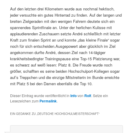
Auf den letzten drei Kilometern wurde aus nochmal hektisch,
jeder versuchte ein gutes Hinterrad zu finden. Auf der langen und
breiten Zielgeraden mit den wenigen Fahrern deutete sich ein
spannendes Sprintfinale an. Unter der herlichen Kulisse mit
applaudierenden Zuschauern setzte André schließlich mit letzter
Kraft zum finalen Sprint an und konnte „das kleine Finale“ sogar
noch für sich entscheiden.Ausgepowert aber glücklich im Ziel
angekommen durfte André, dessen Ziel nach 14-tägiger
krankheitsbedingter Trainingspause eine Top-15 Platzierung war,
es schwarz auf weiß lesen: Platz 8. Die Freude wurde noch
größer, schafften es seine beiden Hochschulport-Kollegen sogar
auf’s Treppchen und die einzige Mitstreiterin im Bunde erreichte
mit Platz 5 bei den Damen ebenfalls die Top 10.
Dieser Eintrag wurde veröffentlicht in
Info
von
Rolf
. Setze ein
Lesezeichen zum
Permalink
.
EIN GEDANKE ZU „
DEUTSCHE HOCHSCHULMEISTERSCHAFT
“