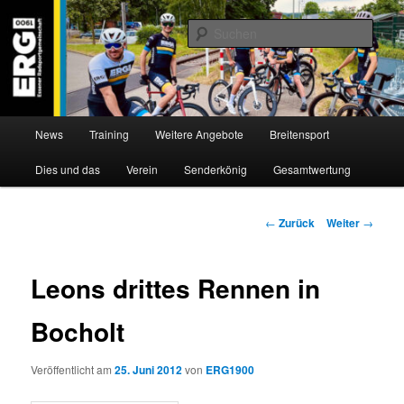
Zum
Willkommen bei der Essener Radsportgemeinschaft
Inhalt
Such
wechseln
ERG 1900 e.V
Hauptmenü
News
Training
Weitere Angebote
Breitensport
Dies und das
Verein
Senderkönig
Gesamtwertung
Beitragsnavigation
←
Zurück
Weiter
→
Leons drittes Rennen in
Bocholt
Veröffentlicht am
25. Juni 2012
von
ERG1900