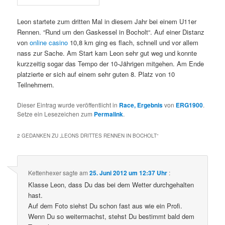
Leon startete zum dritten Mal in diesem Jahr bei einem U11er
Rennen. “Rund um den Gaskessel in Bocholt“. Auf einer Distanz
von
online casino
10,8 km ging es flach, schnell und vor allem
nass zur Sache. Am Start kam Leon sehr gut weg und konnte
kurzzeitig sogar das Tempo der 10-Jährigen mitgehen. Am Ende
platzierte er sich auf einem sehr guten 8. Platz von 10
Teilnehmern.
Dieser Eintrag wurde veröffentlicht in
Race, Ergebnis
von
ERG1900
.
Setze ein Lesezeichen zum
Permalink
.
2 GEDANKEN ZU „
LEONS DRITTES RENNEN IN BOCHOLT
“
Kettenhexer
sagte am
25. Juni 2012 um 12:37 Uhr
:
Klasse Leon, dass Du das bei dem Wetter durchgehalten
hast.
Auf dem Foto siehst Du schon fast aus wie ein Profi.
Wenn Du so weitermachst, stehst Du bestimmt bald dem