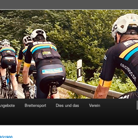
adsportgemeinschaft
Angebote
Breitensport
Dies und das
Verein
RG1900