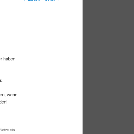
er haben
r.
ern, wenn
den!
 Setze ein