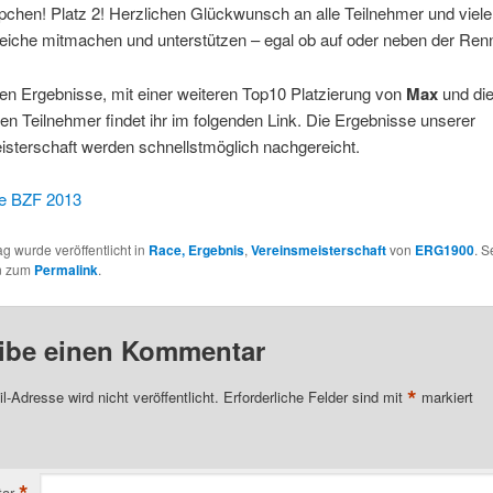
chen! Platz 2! Herzlichen Glückwunsch an alle Teilnehmer und viel
reiche mitmachen und unterstützen – egal ob auf oder neben der Ren
ren Ergebnisse, mit einer weiteren Top10 Platzierung von
Max
und die
ren Teilnehmer findet ihr im folgenden Link. Die Ergebnisse unserer
sterschaft werden schnellstmöglich nachgereicht.
e BZF 2013
ag wurde veröffentlicht in
Race, Ergebnis
,
Vereinsmeisterschaft
von
ERG1900
. S
n zum
Permalink
.
ibe einen Kommentar
*
l-Adresse wird nicht veröffentlicht.
Erforderliche Felder sind mit
markiert
ar