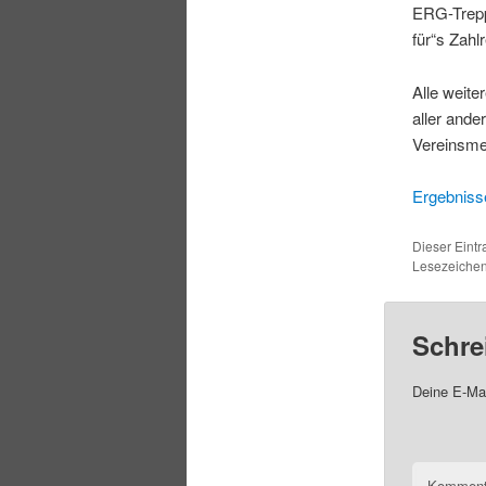
ERG-Trepp
für“s Zahl
Alle weite
aller ande
Vereinsmei
Ergebniss
Dieser Eintr
Lesezeiche
Schre
Deine E-Mai
Komment