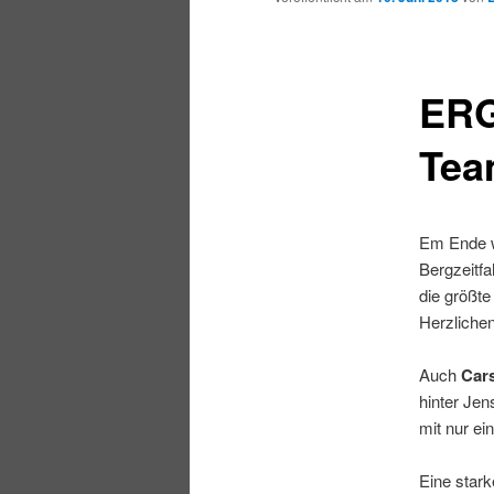
ERG
Tea
Em Ende w
Bergzeitf
die größte
Herzliche
Auch
Car
hinter Jen
mit nur e
Eine stark