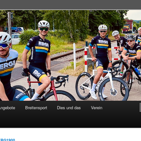
adsportgemeinschaft
Angebote
Breitensport
Dies und das
Verein
ERG1900