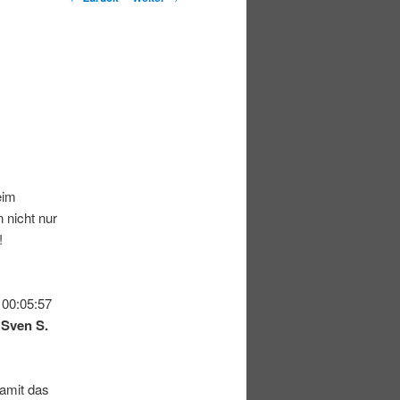
eim
 nicht nur
!
00:05:57
n
Sven S.
damit das