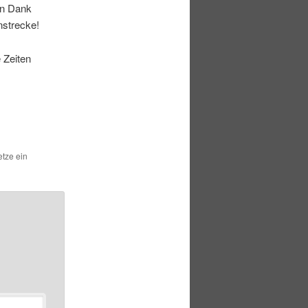
en Dank
nstrecke!
 Zeiten
etze ein