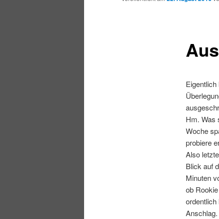
Aus
Eigentlich
Überlegun
ausgeschr
Hm. Was s
Woche spä
probiere e
Also letzt
Blick auf 
Minuten vo
ob Rookie 
ordentlich
Anschlag.