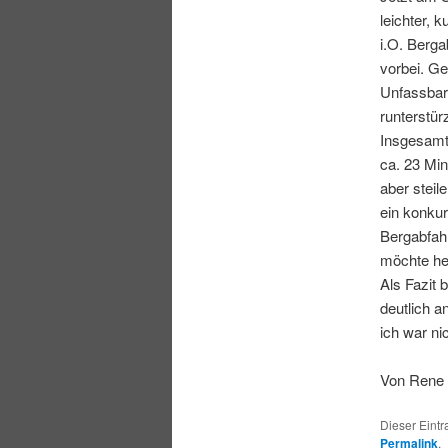
leichter, 
i.O. Berga
vorbei. Ge
Unfassbar
runterstü
Insgesamt 
ca. 23 Min
aber steil
ein konkur
Bergabfahr
möchte hei
Als Fazit 
deutlich a
ich war ni
Von Rene 
Dieser Eintr
Permalink
.