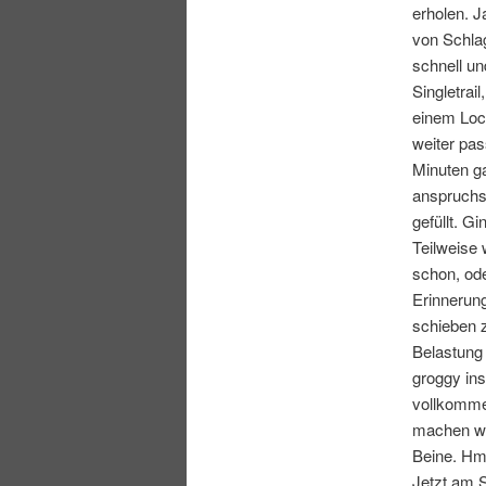
erholen. J
von Schlag
schnell un
Singletrai
einem Loc
weiter pas
Minuten ga
anspruchs
gefüllt. Gi
Teilweise 
schon, od
Erinnerun
schieben 
Belastung 
groggy ins
vollkomme
machen wi
Beine. H
Jetzt am S