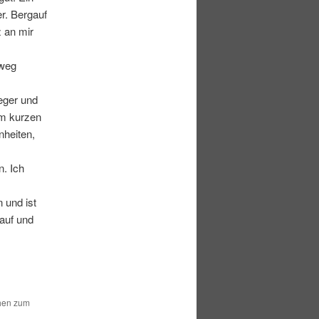
er. Bergauf
 an mir
dweg
eger und
im kurzen
nheiten,
n. Ich
 und ist
rauf und
chen zum