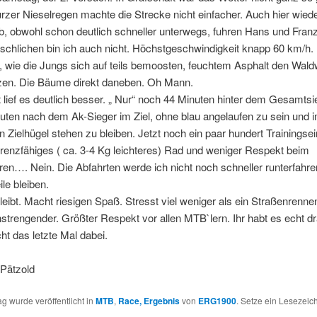
kurzer Nieselregen machte die Strecke nicht einfacher. Auch hier wied
b, obwohl schon deutlich schneller unterwegs, fuhren Hans und Franz
schlichen bin ich auch nicht. Höchstgeschwindigkeit knapp 60 km/h.
, wie die Jungs sich auf teils bemoosten, feuchtem Asphalt den Wal
rzen. Die Bäume direkt daneben. Oh Mann.
lief es deutlich besser. „ Nur“ noch 44 Minuten hinter dem Gesamtsi
uten nach dem Ak-Sieger im Ziel, ohne blau angelaufen zu sein und 
en Zielhügel stehen zu bleiben. Jetzt noch ein paar hundert Trainingsei
renzfähiges ( ca. 3-4 Kg leichteres) Rad und weniger Respekt beim
en…. Nein. Die Abfahrten werde ich nicht noch schneller runterfahre
le bleiben.
bleibt. Macht riesigen Spaß. Stresst viel weniger als ein Straßenrennen
nstrengender. Größter Respekt vor allen MTB`lern. Ihr habt es echt d
cht das letzte Mal dabei.
Pätzold
ag wurde veröffentlicht in
MTB
,
Race, Ergebnis
von
ERG1900
. Setze ein Lesezei