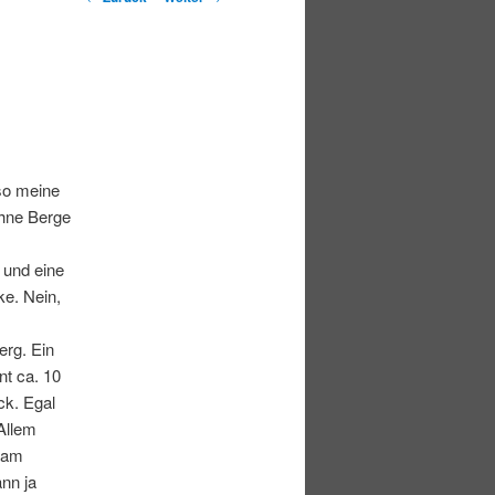
 so meine
ohne Berge
 und eine
e. Nein,
erg. Ein
nt ca. 10
ck. Egal
Allem
t am
nn ja