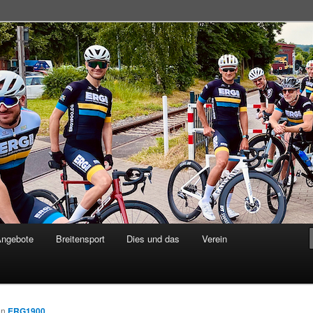
adsportgemeinschaft
Angebote
Breitensport
Dies und das
Verein
on
ERG1900