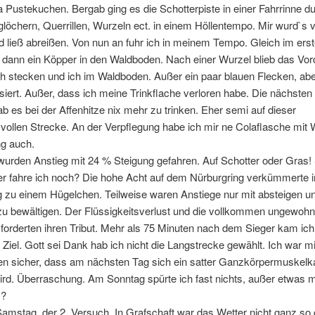
a Pustekuchen. Bergab ging es die Schotterpiste in einer Fahrrinne 
löchern, Querrillen, Wurzeln ect. in einem Höllentempo. Mir wurd`s v
d ließ abreißen. Von nun an fuhr ich in meinem Tempo. Gleich im ers
l, dann ein Köpper in den Waldboden. Nach einer Wurzel blieb das Vor
h stecken und ich im Waldboden. Außer ein paar blauen Flecken, abe
siert. Außer, dass ich meine Trinkflache verloren habe. Die nächsten
b es bei der Affenhitze nix mehr zu trinken. Eher semi auf dieser
vollen Strecke. An der Verpflegung habe ich mir ne Colaflasche mit
ng auch.
wurden Anstieg mit 24 % Steigung gefahren. Auf Schotter oder Gras! 
er fahre ich noch? Die hohe Acht auf dem Nürburgring verkümmerte i
g zu einem Hügelchen. Teilweise waren Anstiege nur mit absteigen u
zu bewältigen. Der Flüssigkeitsverlust und die vollkommen ungewohn
forderten ihren Tribut. Mehr als 75 Minuten nach dem Sieger kam ich 
 Ziel. Gott sei Dank hab ich nicht die Langstrecke gewählt. Ich war mi
n sicher, dass am nächsten Tag sich ein satter Ganzkörpermuskelkat
rd. Überraschung. Am Sonntag spürte ich fast nichts, außer etwas 
m?
amstag, der 2. Versuch. In Grafschaft war das Wetter nicht ganz so 