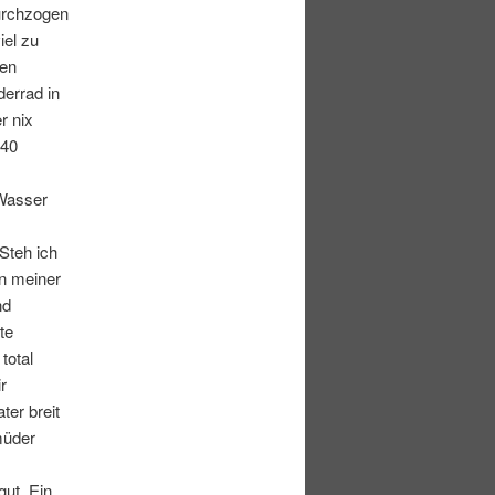
durchzogen
iel zu
ten
derrad in
r nix
 40
 Wasser
Steh ich
n meiner
nd
te
total
r
er breit
müder
gut. Ein