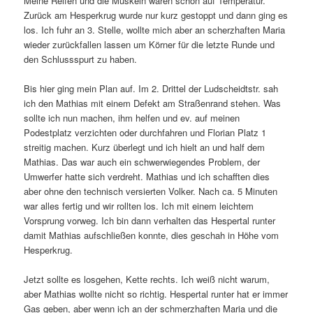
Meine Reifen und die Muskeln waren schon auf Temperatur.
Zurück am Hesperkrug wurde nur kurz gestoppt und dann ging es
los. Ich fuhr an 3. Stelle, wollte mich aber an scherzhaften Maria
wieder zurückfallen lassen um Körner für die letzte Runde und
den Schlussspurt zu haben.
Bis hier ging mein Plan auf. Im 2. Drittel der Ludscheidtstr. sah
ich den Mathias mit einem Defekt am Straßenrand stehen. Was
sollte ich nun machen, ihm helfen und ev. auf meinen
Podestplatz verzichten oder durchfahren und Florian Platz 1
streitig machen. Kurz überlegt und ich hielt an und half dem
Mathias. Das war auch ein schwerwiegendes Problem, der
Umwerfer hatte sich verdreht. Mathias und ich schafften dies
aber ohne den technisch versierten Volker. Nach ca. 5 Minuten
war alles fertig und wir rollten los. Ich mit einem leichtem
Vorsprung vorweg. Ich bin dann verhalten das Hespertal runter
damit Mathias aufschließen konnte, dies geschah in Höhe vom
Hesperkrug.
Jetzt sollte es losgehen, Kette rechts. Ich weiß nicht warum,
aber Mathias wollte nicht so richtig. Hespertal runter hat er immer
Gas geben, aber wenn ich an der schmerzhaften Maria und die