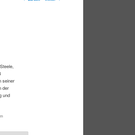
Steele,
B
n seiner
n der
g und
um