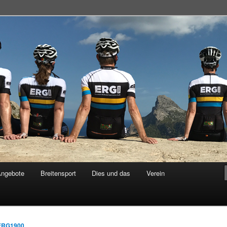
adsportgemeinschaft
Angebote
Breitensport
Dies und das
Verein
ERG1900