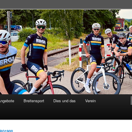
adsportgemeinschaft
Angebote
Breitensport
Dies und das
Verein
RG1900