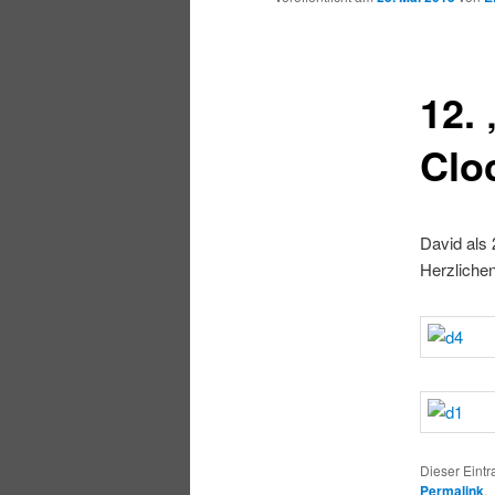
12.
Clo
David als 
Herzliche
Dieser Eintr
Permalink
.