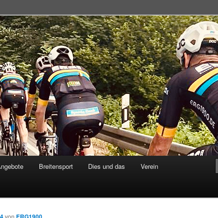
adsportgemeinschaft
Angebote
Breitensport
Dies und das
Verein
14
von
ERG1900