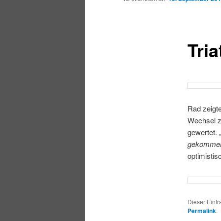
Tria
Rad zeigte
Wechsel z
gewertet.
gekommen. 
optimistis
Dieser Eintr
Permalink
.