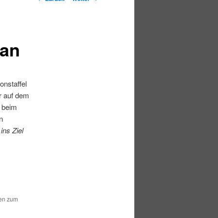
ian
onstaffel
r auf dem
n beim
n
ins Ziel
hen zum