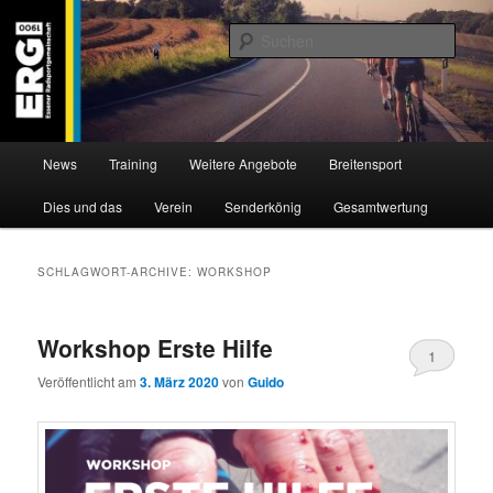
Zum
Zum
Willkommen bei der Essener Radsportgemeinschaft
Inhalt
sekundären
Such
wechseln
Inhalt
wechseln
ERG 1900 e.V
Hauptmenü
News
Training
Weitere Angebote
Breitensport
Dies und das
Verein
Senderkönig
Gesamtwertung
SCHLAGWORT-ARCHIVE:
WORKSHOP
Workshop Erste Hilfe
1
Veröffentlicht am
3. März 2020
von
Guido