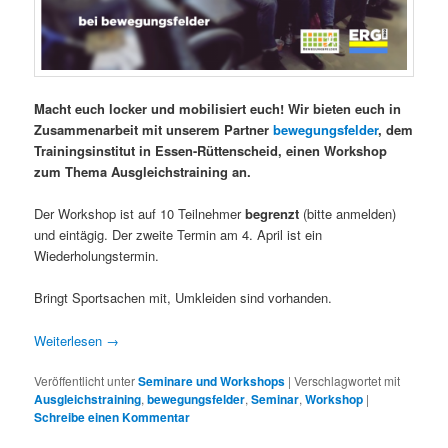
Macht euch locker und mobilisiert euch! Wir bieten euch in
Zusammenarbeit mit unserem Partner
bewegungsfelder
, dem
Trainingsinstitut in Essen-Rüttenscheid, einen Workshop
zum Thema Ausgleichstraining an.
Der Workshop ist auf 10 Teilnehmer
begrenzt
(bitte anmelden)
und eintägig. Der zweite Termin am 4. April ist ein
Wiederholungstermin.
Bringt Sportsachen mit, Umkleiden sind vorhanden.
Weiterlesen
→
Veröffentlicht unter
Seminare und Workshops
|
Verschlagwortet mit
Ausgleichstraining
,
bewegungsfelder
,
Seminar
,
Workshop
|
Schreibe einen Kommentar