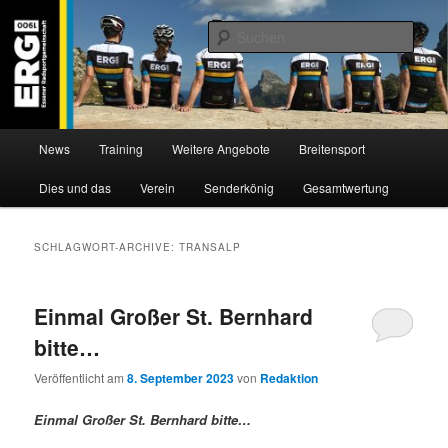
Zum
Zum
Willkommen bei der Essener Radsportgemeinschaft
Inhalt
sekundären
Such
wechseln
Inhalt
wechseln
ERG 1900 e.V
Hauptmenü
News
Training
Weitere Angebote
Breitensport
Dies und das
Verein
Senderkönig
Gesamtwertung
SCHLAGWORT-ARCHIVE:
TRANSALP
Einmal Großer St. Bernhard
bitte…
Veröffentlicht am
8. September 2023
von
Redaktion
Einmal Großer St. Bernhard bitte…