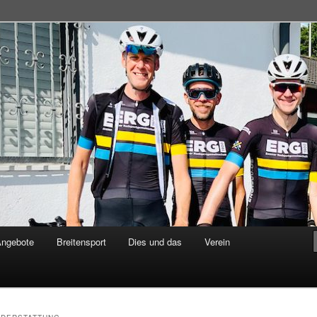
adsportgemeinschaft
Angebote
Breitensport
Dies und das
Verein