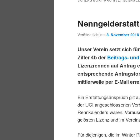
SCHLAGWORT-ARCHIVE:
NENNGEL
Nenngelderstat
Veröffentlicht am
8. November 2018
Unser Verein setzt sich fü
Ziffer 4b der
Beitrags- un
Lizenzrennen auf Antrag 
entsprechende Antragsform
mittlerweile per E-Mail er
Ein Erstattungsanspruch gilt 
der UCI angeschlossenen Verba
Rennkalenders waren. Vorausset
gelösten Lizenz und im Vereins
Für diejenigen, die im Winter R