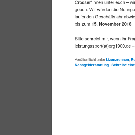
Crosser*innen unter euch – wi
geben. Wir würden die Nenngel
laufenden Geschäftsjahr abwic
bis zum
15. November 2018
.
Bitte schreibt mir, wenn ihr Fr
leistungssport(at)erg1900.de 
Veröffentlicht unter
Lizenzrennen
,
Re
Nenngelderstattung
|
Schreibe ein