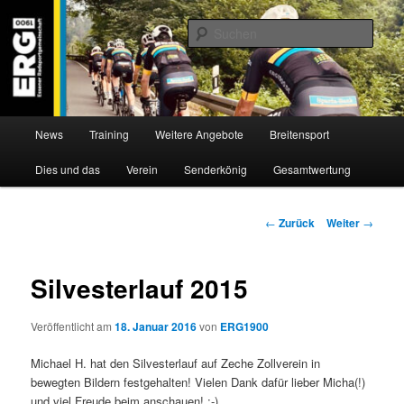
Zum
Willkommen bei der Essener Radsportgemeinschaft
Inhalt
Such
wechseln
ERG 1900 e.V
Hauptmenü
News
Training
Weitere Angebote
Breitensport
Dies und das
Verein
Senderkönig
Gesamtwertung
Beitragsnavigation
←
Zurück
Weiter
→
Silvesterlauf 2015
Veröffentlicht am
18. Januar 2016
von
ERG1900
Michael H. hat den Silvesterlauf auf Zeche Zollverein in
bewegten Bildern festgehalten! Vielen Dank dafür lieber Micha(!)
und viel Freude beim anschauen! :-)