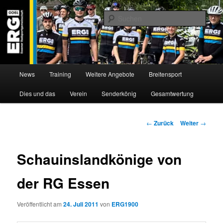
Zum
Willkommen bei der Essener Radsportgemeinschaft
Inhalt
Such
wechseln
ERG 1900 e.V
Hauptmenü
News
Training
Weitere Angebote
Breitensport
Dies und das
Verein
Senderkönig
Gesamtwertung
Beitragsnavigation
←
Zurück
Weiter
→
Schauinslandkönige von
der RG Essen
Veröffentlicht am
24. Juli 2011
von
ERG1900