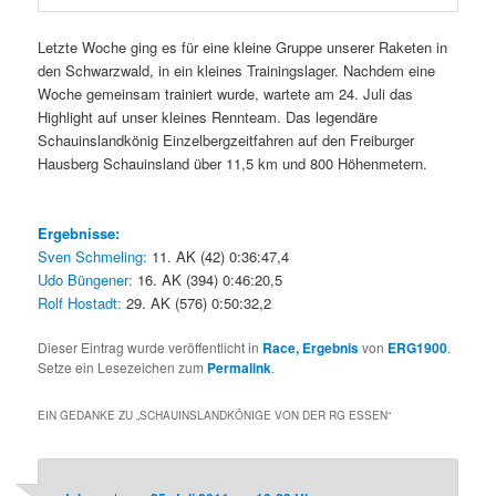
Letzte Woche ging es für eine kleine Gruppe unserer Raketen in
den Schwarzwald, in ein kleines Trainingslager. Nachdem eine
Woche gemeinsam trainiert wurde, wartete am 24. Juli das
Highlight auf unser kleines Rennteam. Das legendäre
Schauinslandkönig Einzelbergzeitfahren auf den Freiburger
Hausberg Schauinsland über 11,5 km und 800 Höhenmetern.
Ergebnisse:
Sven Schmeling:
11. AK (42) 0:36:47,4
Udo Büngener:
16. AK (394) 0:46:20,5
Rolf Hostadt:
29. AK (576) 0:50:32,2
Dieser Eintrag wurde veröffentlicht in
Race, Ergebnis
von
ERG1900
.
Setze ein Lesezeichen zum
Permalink
.
EIN GEDANKE ZU „
SCHAUINSLANDKÖNIGE VON DER RG ESSEN
“