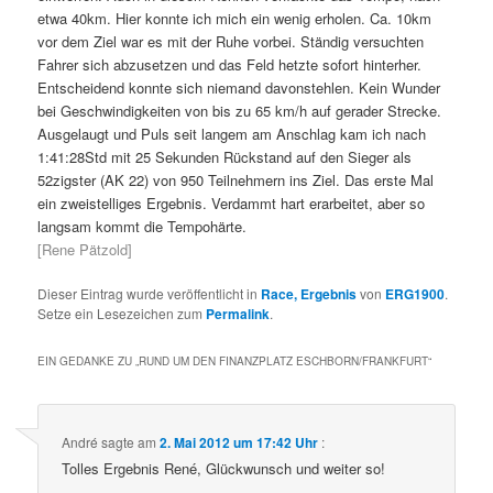
etwa 40km. Hier konnte ich mich ein wenig erholen. Ca. 10km
vor dem Ziel war es mit der Ruhe vorbei. Ständig versuchten
Fahrer sich abzusetzen und das Feld hetzte sofort hinterher.
Entscheidend konnte sich niemand davonstehlen. Kein Wunder
bei Geschwindigkeiten von bis zu 65 km/h auf gerader Strecke.
Ausgelaugt und Puls seit langem am Anschlag kam ich nach
1:41:28Std mit 25 Sekunden Rückstand auf den Sieger als
52zigster (AK 22) von 950 Teilnehmern ins Ziel. Das erste Mal
ein zweistelliges Ergebnis. Verdammt hart erarbeitet, aber so
langsam kommt die Tempohärte.
[Rene Pätzold]
Dieser Eintrag wurde veröffentlicht in
Race, Ergebnis
von
ERG1900
.
Setze ein Lesezeichen zum
Permalink
.
EIN GEDANKE ZU „
RUND UM DEN FINANZPLATZ ESCHBORN/FRANKFURT
“
André
sagte am
2. Mai 2012 um 17:42 Uhr
:
Tolles Ergebnis René, Glückwunsch und weiter so!