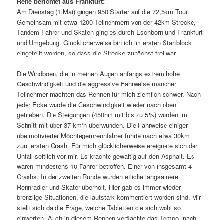
Rene berichtet aus Frankfurt:
Am Dienstag (1.Mai) gingen 950 Starter auf die 72,5km Tour.
Gemeinsam mit etwa 1200 Teilnehmern von der 42km Strecke,
Tandem-Fahrer und Skaten ging es durch Eschborn und Frankfurt
und Umgebung. Glücklicherweise bin ich im ersten Startblock
eingeteilt worden, so dass die Strecke zunächst frei war.
Die Windböen, die in meinen Augen anfangs extrem hohe
Geschwindigkeit und die aggressive Fahrweise mancher
Teilnehmer machten das Rennen für mich ziemlich schwer. Nach
jeder Ecke wurde die Geschwindigkeit wieder nach oben
getrieben. Die Steigungen (450hm mit bis zu 5%) wurden im
Schnitt mit über 37 km/h überwunden. Die Fahrweise einiger
übermotivierter Möchtegernrennfahrer führte nach etwa 30km
zum ersten Crash. Für mich glücklicherweise ereignete sich der
Unfall seitlich vor mir. Es krachte gewaltig auf den Asphalt. Es
waren mindestens 10 Fahrer betroffen. Einer von insgesamt 4
Crashs. In der zweiten Runde wurden etliche langsamere
Rennradler und Skater überholt. Hier gab es immer wieder
brenzlige Situationen, die lautstark kommentiert worden sind. Mir
stellt sich da die Frage, welche Tabletten die sich wohl so
einwerfen. Auch in diesem Rennen verflachte das Tempo, nach