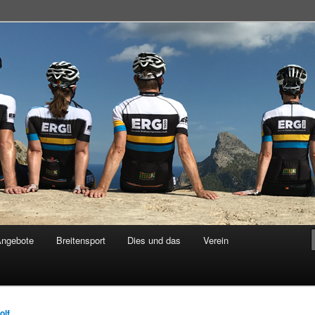
adsportgemeinschaft
Angebote
Breitensport
Dies und das
Verein
olf