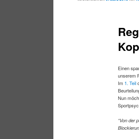
Reg
Kop
Einen spa
unserem P
Im
1. Teil
d
Beurteilu
Nun möcht
Sportpsych
“Von der 
Blockieru