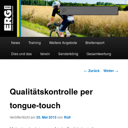
Zum
Willkommen bei der Essener Radsportgemeinschaft
Inhalt
Such
wechseln
ERG 1900 e.V
Hauptmenü
News
Training
Weitere Angebote
Breitensport
Dies und das
Verein
Senderkönig
Gesamtwertung
Beitragsnavigation
←
Zurück
Weiter
→
Qualitätskontrolle per
tongue-touch
Veröffentlicht am
25. Mai 2015
von
Rolf