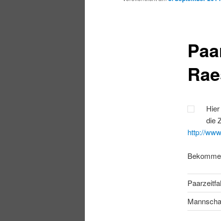
Paa
Rae
Hier
die 
http://www
Bekommen
Paarzeitfa
Mannschaf