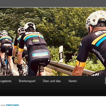
adsportgemeinschaft
Angebote
Breitensport
Dies und das
Verein
von
ERG1900