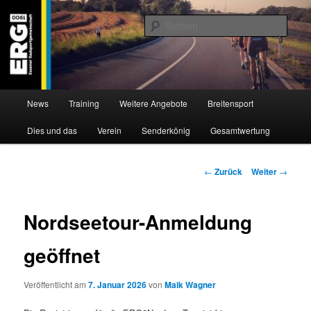
Zum
Willkommen bei der Essener Radsportgemeinschaft
Inhalt
Such
wechseln
ERG 1900 e.V
Hauptmenü
News
Training
Weitere Angebote
Breitensport
Dies und das
Verein
Senderkönig
Gesamtwertung
Beitragsnavigation
←
Zurück
Weiter
→
Nordseetour-Anmeldung
geöffnet
Veröffentlicht am
7. Januar 2026
von
Maik Wagner