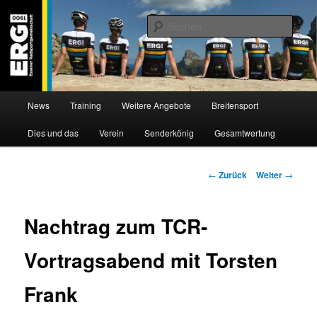
Zum
Willkommen bei der Essener Radsportgemeinschaft
Inhalt
Such
wechseln
ERG 1900 e.V
Hauptmenü
News
Training
Weitere Angebote
Breitensport
Dies und das
Verein
Senderkönig
Gesamtwertung
Beitragsnavigation
←
Zurück
Weiter
→
Nachtrag zum TCR-
Vortragsabend mit Torsten
Frank