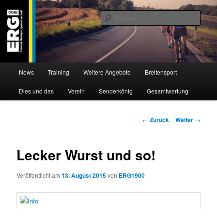
Zum
Willkommen bei der Essener Radsportgemeinschaft
Inhalt
Such
wechseln
ERG 1900 e.V
Hauptmenü
News
Training
Weitere Angebote
Breitensport
Dies und das
Verein
Senderkönig
Gesamtwertung
Beitragsnavigation
←
Zurück
Weiter
→
Lecker Wurst und so!
Veröffentlicht am
13. August 2015
von
ERG1900