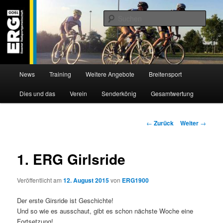
Zum
Willkommen bei der Essener Radsportgemeinschaft
Inhalt
Such
wechseln
ERG 1900 e.V
Hauptmenü
News
Training
Weitere Angebote
Breitensport
Dies und das
Verein
Senderkönig
Gesamtwertung
Beitragsnavigation
←
Zurück
Weiter
→
1. ERG Girlsride
Veröffentlicht am
12. August 2015
von
ERG1900
Der erste Girsride ist Geschichte!
Und so wie es ausschaut, gibt es schon nächste Woche eine
Fortsetzung!