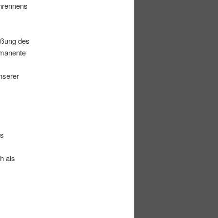
nrennens
eßung des
rmanente
nserer
ls
h als