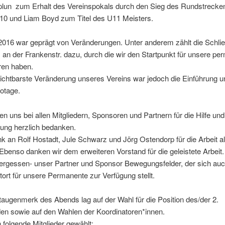
lun zum Erhalt des Vereinspokals durch den Sieg des Rundstrecke
10 und Liam Boyd zum Titel des U11 Meisters.
2016 war geprägt von Veränderungen. Unter anderem zählt die Schli
 an der Frankenstr. dazu, durch die wir den Startpunkt für unsere pe
ren haben.
ichtbarste Veränderung unseres Vereins war jedoch die Einführung u
otage.
n uns bei allen Mitgliedern, Sponsoren und Partnern für die Hilfe und
zung herzlich bedanken.
k an Rolf Hostadt, Jule Schwarz und Jörg Ostendorp für die Arbeit a
Ebenso danken wir dem erweiteren Vorstand für die geleistete Arbeit.
vergessen- unser Partner und Sponsor Bewegungsfelder, der sich auc
tort für unsere Permanente zur Verfügung stellt.
ugenmerk des Abends lag auf der Wahl für die Position des/der 2.
den sowie auf den Wahlen der Koordinatoren*innen.
folgende Mitglieder gewählt: