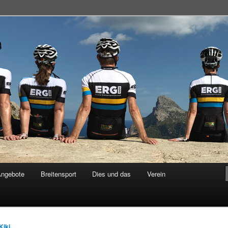
adsportgemeinschaft
Angebote
Breitensport
Dies und das
Verein
Kiki