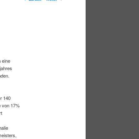
 eine
jahres
nden.
er 140
te von 17%
rt
alie
eisters,