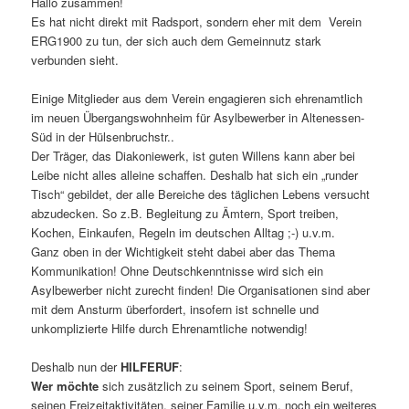
Hallo zusammen!
Es hat nicht direkt mit Radsport, sondern eher mit dem Verein
ERG1900 zu tun, der sich auch dem Gemeinnutz stark
verbunden sieht.
Einige Mitglieder aus dem Verein engagieren sich ehrenamtlich
im neuen Übergangswohnheim für Asylbewerber in Altenessen-
Süd in der Hülsenbruchstr..
Der Träger, das Diakoniewerk, ist guten Willens kann aber bei
Leibe nicht alles alleine schaffen. Deshalb hat sich ein „runder
Tisch“ gebildet, der alle Bereiche des täglichen Lebens versucht
abzudecken. So z.B. Begleitung zu Ämtern, Sport treiben,
Kochen, Einkaufen, Regeln im deutschen Alltag ;-) u.v.m.
Ganz oben in der Wichtigkeit steht dabei aber das Thema
Kommunikation! Ohne Deutschkenntnisse wird sich ein
Asylbewerber nicht zurecht finden! Die Organisationen sind aber
mit dem Ansturm überfordert, insofern ist schnelle und
unkomplizierte Hilfe durch Ehrenamtliche notwendig!
Deshalb nun der
HILFERUF
:
Wer möchte
sich zusätzlich zu seinem Sport, seinem Beruf,
seinen Freizeitaktivitäten, seiner Familie u.v.m. noch ein weiteres