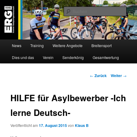
Zum
Willkommen bei der Essener Radsportgemeinschaft
Inhalt
Such
wechseln
ERG 1900 e.V
Hauptmenü
News
Training
Weitere Angebote
Breitensport
Dies und das
Verein
Senderkönig
Gesamtwertung
Beitragsnavigation
←
Zurück
Weiter
→
HILFE für Asylbewerber -Ich
lerne Deutsch-
Veröffentlicht am
17. August 2015
von
Klaus B