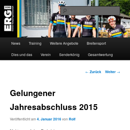
Zum
Willkommen bei der Essener Radsportgemeinschaft
Inhalt
Such
wechseln
ERG 1900 e.V
Hauptmenü
News
Training
Weitere Angebote
Breitensport
Dies und das
Verein
Senderkönig
Gesamtwertung
Beitragsnavigation
←
Zurück
Weiter
→
Gelungener
Jahresabschluss 2015
Veröffentlicht am
4. Januar 2016
von
Rolf