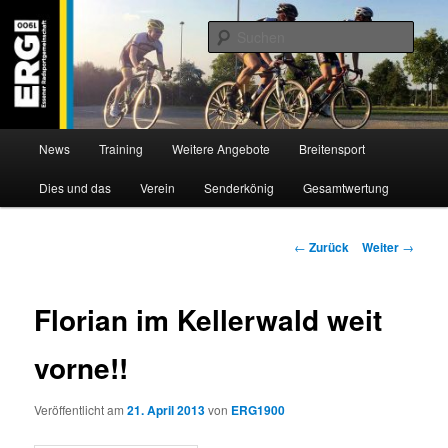
Zum
Willkommen bei der Essener Radsportgemeinschaft
Inhalt
Such
wechseln
ERG 1900 e.V
Hauptmenü
News
Training
Weitere Angebote
Breitensport
Dies und das
Verein
Senderkönig
Gesamtwertung
Beitragsnavigation
←
Zurück
Weiter
→
Florian im Kellerwald weit
vorne!!
Veröffentlicht am
21. April 2013
von
ERG1900