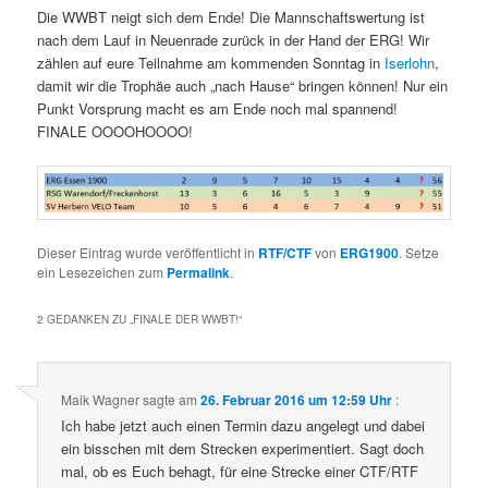
Die WWBT neigt sich dem Ende! Die Mannschaftswertung ist
nach dem Lauf in Neuenrade zurück in der Hand der ERG! Wir
zählen auf eure Teilnahme am kommenden Sonntag in
Iserlohn
,
damit wir die Trophäe auch „nach Hause“ bringen können! Nur ein
Punkt Vorsprung macht es am Ende noch mal spannend!
FINALE OOOOHOOOO!
Dieser Eintrag wurde veröffentlicht in
RTF/CTF
von
ERG1900
. Setze
ein Lesezeichen zum
Permalink
.
2 GEDANKEN ZU „
FINALE DER WWBT!
“
Maik Wagner
sagte am
26. Februar 2016 um 12:59 Uhr
:
Ich habe jetzt auch einen Termin dazu angelegt und dabei
ein bisschen mit dem Strecken experimentiert. Sagt doch
mal, ob es Euch behagt, für eine Strecke einer CTF/RTF