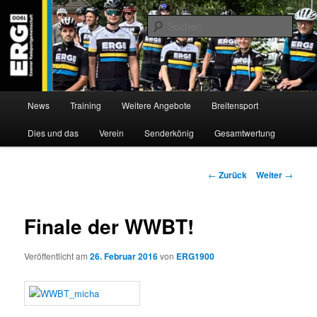
Zum
Willkommen bei der Essener Radsportgemeinschaft
Inhalt
Such
wechseln
ERG 1900 e.V
Hauptmenü
News
Training
Weitere Angebote
Breitensport
Dies und das
Verein
Senderkönig
Gesamtwertung
Beitragsnavigation
←
Zurück
Weiter
→
Finale der WWBT!
Veröffentlicht am
26. Februar 2016
von
ERG1900