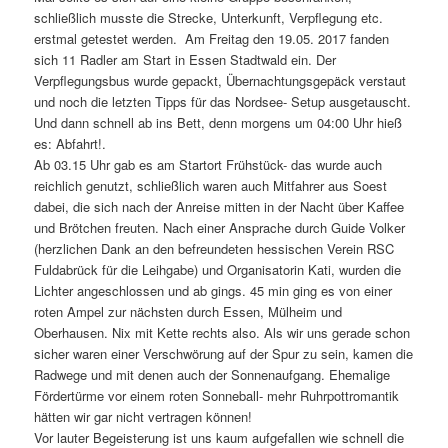
schließlich musste die Strecke, Unterkunft, Verpflegung etc.
erstmal getestet werden. Am Freitag den 19.05. 2017 fanden
sich 11 Radler am Start in Essen Stadtwald ein. Der
Verpflegungsbus wurde gepackt, Übernachtungsgepäck verstaut
und noch die letzten Tipps für das Nordsee- Setup ausgetauscht.
Und dann schnell ab ins Bett, denn morgens um 04:00 Uhr hieß
es: Abfahrt!.
Ab 03.15 Uhr gab es am Startort Frühstück- das wurde auch
reichlich genutzt, schließlich waren auch Mitfahrer aus Soest
dabei, die sich nach der Anreise mitten in der Nacht über Kaffee
und Brötchen freuten. Nach einer Ansprache durch Guide Volker
(herzlichen Dank an den befreundeten hessischen Verein RSC
Fuldabrück für die Leihgabe) und Organisatorin Kati, wurden die
Lichter angeschlossen und ab gings. 45 min ging es von einer
roten Ampel zur nächsten durch Essen, Mülheim und
Oberhausen. Nix mit Kette rechts also. Als wir uns gerade schon
sicher waren einer Verschwörung auf der Spur zu sein, kamen die
Radwege und mit denen auch der Sonnenaufgang. Ehemalige
Fördertürme vor einem roten Sonneball- mehr Ruhrpottromantik
hätten wir gar nicht vertragen können!
Vor lauter Begeisterung ist uns kaum aufgefallen wie schnell die