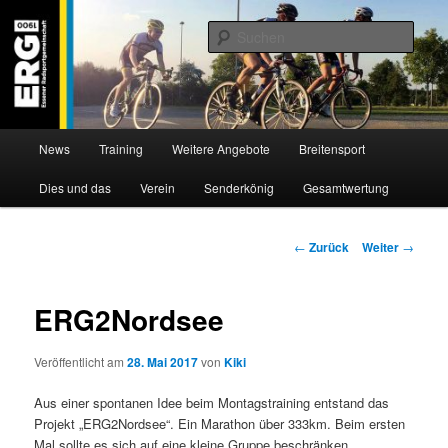
Zum
Willkommen bei der Essener Radsportgemeinschaft
Inhalt
Such
wechseln
ERG 1900 e.V
Hauptmenü
News
Training
Weitere Angebote
Breitensport
Dies und das
Verein
Senderkönig
Gesamtwertung
Beitragsnavigation
←
Zurück
Weiter
→
ERG2Nordsee
Veröffentlicht am
28. Mai 2017
von
Kiki
Aus einer spontanen Idee beim Montagstraining entstand das
Projekt „ERG2Nordsee“. Ein Marathon über 333km. Beim ersten
Mal sollte es sich auf eine kleine Gruppe beschränken,