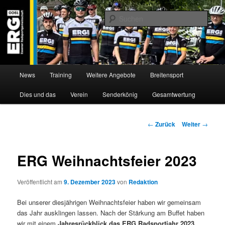
Zum
Willkommen bei der Essener Radsportgemeinschaft
Inhalt
Such
wechseln
ERG 1900 e.V
Hauptmenü
News
Training
Weitere Angebote
Breitensport
Dies und das
Verein
Senderkönig
Gesamtwertung
Beitragsnavigation
←
Zurück
Weiter
→
ERG Weihnachtsfeier 2023
Veröffentlicht am
9. Dezember 2023
von
Redaktion
Bei unserer diesjährigen Weihnachtsfeier haben wir gemeinsam
das Jahr ausklingen lassen. Nach der Stärkung am Buffet haben
wir mit einem
Jahresrückblick das ERG Radsportjahr 2023