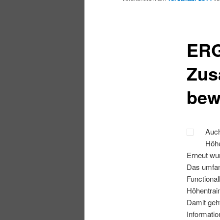
ERG
Zus
bew
Auch
Höhe
Erneut wur
Das umfang
Functiona
Höhentrain
Damit geht
Informatio