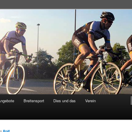
adsportgemeinschaft
Angebote
Breitensport
Dies und das
Verein
on
Rolf