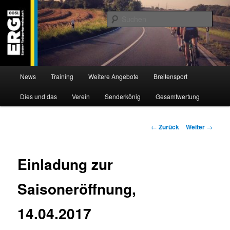
Zum
Willkommen bei der Essener Radsportgemeinschaft
Inhalt
Such
wechseln
ERG 1900 e.V
Hauptmenü
News
Training
Weitere Angebote
Breitensport
Dies und das
Verein
Senderkönig
Gesamtwertung
Beitragsnavigation
←
Zurück
Weiter
→
Einladung zur
Saisoneröffnung,
14.04.2017