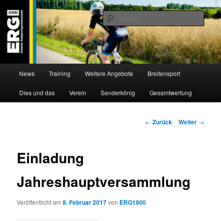
Zum
Willkommen bei der Essener Radsportgemeinschaft
Inhalt
Such
wechseln
ERG 1900 e.V
Hauptmenü
News
Training
Weitere Angebote
Breitensport
Dies und das
Verein
Senderkönig
Gesamtwertung
Beitragsnavigation
←
Zurück
Weiter
→
Einladung
Jahreshauptversammlung
Veröffentlicht am
8. Februar 2017
von
ERG1900