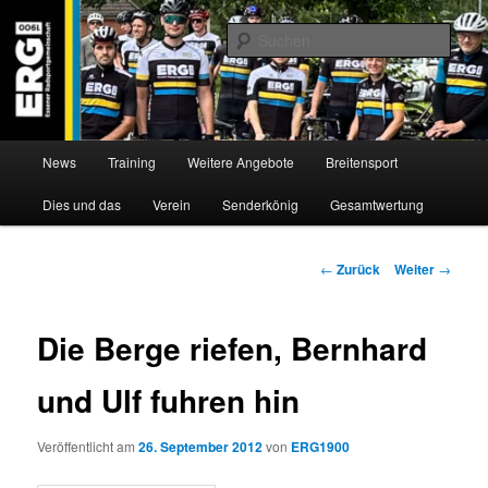
Zum
Willkommen bei der Essener Radsportgemeinschaft
Inhalt
Such
wechseln
ERG 1900 e.V
Hauptmenü
News
Training
Weitere Angebote
Breitensport
Dies und das
Verein
Senderkönig
Gesamtwertung
Beitragsnavigation
←
Zurück
Weiter
→
Die Berge riefen, Bernhard
und Ulf fuhren hin
Veröffentlicht am
26. September 2012
von
ERG1900