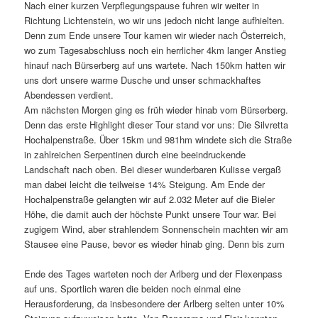
Nach einer kurzen Verpflegungspause fuhren wir weiter in
Richtung Lichtenstein, wo wir uns jedoch nicht lange aufhielten.
Denn zum Ende unsere Tour kamen wir wieder nach Österreich,
wo zum Tagesabschluss noch ein herrlicher 4km langer Anstieg
hinauf nach Bürserberg auf uns wartete. Nach 150km hatten wir
uns dort unsere warme Dusche und unser schmackhaftes
Abendessen verdient.
Am nächsten Morgen ging es früh wieder hinab vom Bürserberg.
Denn das erste Highlight dieser Tour stand vor uns: Die Silvretta
Hochalpenstraße. Über 15km und 981hm windete sich die Straße
in zahlreichen Serpentinen durch eine beeindruckende
Landschaft nach oben. Bei dieser wunderbaren Kulisse vergaß
man dabei leicht die teilweise 14% Steigung. Am Ende der
Hochalpenstraße gelangten wir auf 2.032 Meter auf die Bieler
Höhe, die damit auch der höchste Punkt unsere Tour war. Bei
zugigem Wind, aber strahlendem Sonnenschein machten wir am
Stausee eine Pause, bevor es wieder hinab ging. Denn bis zum
Ende des Tages warteten noch der Arlberg und der Flexenpass
auf uns. Sportlich waren die beiden noch einmal eine
Herausforderung, da insbesondere der Arlberg selten unter 10%