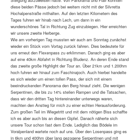
Steigung aufzuweisen hatte. Von Panorama und Flair konnten
diese beiden Pässe jedoch bei weitem nicht mit der Silvretta
Hochalpenstraße mithalten. Auf den letzten Kilometern des
Tages fuhren wir hinab nach Lech, um dann in ein
wunderschönes Tal in Richtung Zug einzubiegen. Hier erreichten
wir unsere zweite Herberge.
Wie am vorherigen Tag mussten wir auch am Sonntag zunächst
wieder ein Stück vom Vortag zurück fahren. Dies bedeutete für
uns erneut den Flexenpass zu erklimmen. Danach ging es aber
auf eine 40km Abfahrt in Richtung Bludenz. An deren Ende stand
das zweite große Highlight der Tour an. Über 21km und 1.200hm
hoch fuhren wir hinauf zum Faschinajoch. Auch hierbei handelte
es sich wieder um einen tollen Pass, der sich mit einem
beeindruckenden Panorama den Berg hinauf zieht. Die wenigen
Serpentinen, die bis zu 14% steilen Rampen und die Tatsachen,
dass wir den dritten Tag hintereinander unterwegs waren,
machten den Anstieg für mich zu einer echten Herausforderung.
Zum großen Teil im Wiegetritt und mit dem nötigen Biss schaffte
ich es aber auch bis an diesen Gipfel. Danach näherte sich
unsere Tour schon fast dem Ende. Lediglich das Bödele im
Voralpenland wartete noch auf uns. Über den Losenpass ging es
in 6km und 400hm über lang gezogene Serpentinen und mit