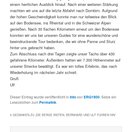
einem herrlichen Ausblick hinauf. Nach einer weiteren Stärkung
machten wir uns auf die letzte Abfahrt nach Dornbirn. Aufgrund
der hohen Geschwindigkeit konnte man nur teilweise den Blick
auf den Bodensee, ins Rheintal und in die Schweizer Alpen
genießen. Nach 30 flachen Kilometern erneut um den Bodensee
konnten wir uns bei unseren Guides für eine wunderschöne und
beeindruckende Tour bedanken, die wir ohne Panne und Sturz
hinter uns gebracht haben.
Zum Abschluss nach drei Tagen zeigte unser Tacho über 430
gefahrene Kilometer. Außerdem hatten wir 7.300 Höhenmeter auf
unserer Strecke bewältigt. Es war ein tolles Erlebnis, das nach
Wiederholung im nächsten Jahr schreit.
Gruß
Ulf
Dieser Eintrag wurde veröffentlicht in
Info
von
ERG1900
. Setze ein
Lesezeichen zum
Permalink
.
4 GEDANKEN ZU „
DIE BERGE RIEFEN, BERNHARD UND ULF FUHREN HIN
“