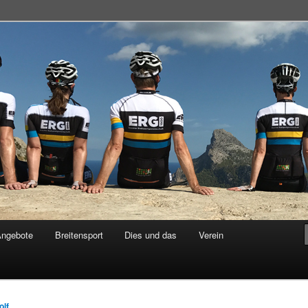
adsportgemeinschaft
Angebote
Breitensport
Dies und das
Verein
olf