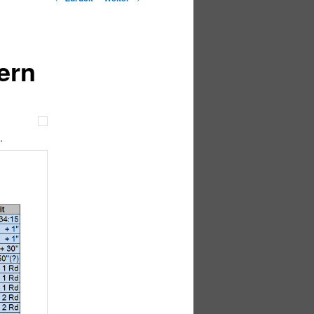
ern
.