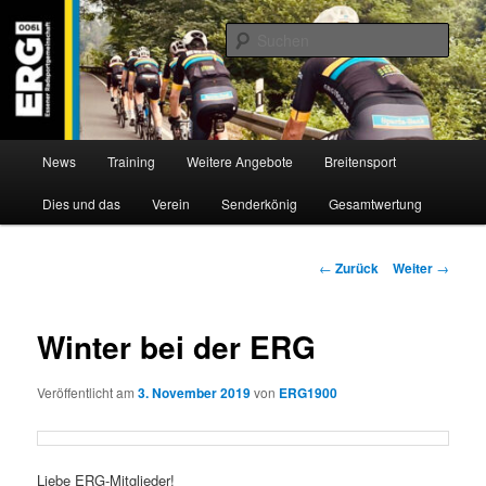
Zum
Willkommen bei der Essener Radsportgemeinschaft
Inhalt
Such
wechseln
ERG 1900 e.V
Hauptmenü
News
Training
Weitere Angebote
Breitensport
Dies und das
Verein
Senderkönig
Gesamtwertung
Beitragsnavigation
←
Zurück
Weiter
→
Winter bei der ERG
Veröffentlicht am
3. November 2019
von
ERG1900
Liebe ERG-Mitglieder!