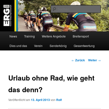
Zum
Willkommen bei der Essener Radsportgemeinschaft
Inhalt
Such
wechseln
ERG 1900 e.V
Hauptmenü
News
Training
Weitere Angebote
Breitensport
Dies und das
Verein
Senderkönig
Gesamtwertung
Beitragsnavigation
←
Zurück
Weiter
→
Urlaub ohne Rad, wie geht
das denn?
Veröffentlicht am
13. April 2013
von
Rolf