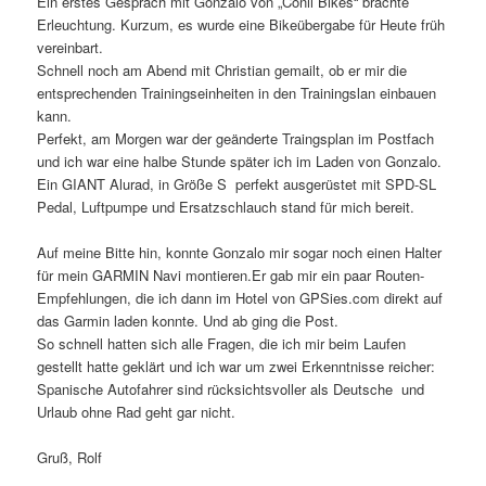
Ein erstes Gespräch mit Gonzalo von „Conil Bikes“ brachte
Erleuchtung. Kurzum, es wurde eine Bikeübergabe für Heute früh
vereinbart.
Schnell noch am Abend mit Christian gemailt, ob er mir die
entsprechenden Trainingseinheiten in den Trainingslan einbauen
kann.
Perfekt, am Morgen war der geänderte Traingsplan im Postfach
und ich war eine halbe Stunde später ich im Laden von Gonzalo.
Ein GIANT Alurad, in Größe S perfekt ausgerüstet mit SPD-SL
Pedal, Luftpumpe und Ersatzschlauch stand für mich bereit.
Auf meine Bitte hin, konnte Gonzalo mir sogar noch einen Halter
für mein GARMIN Navi montieren.Er gab mir ein paar Routen-
Empfehlungen, die ich dann im Hotel von GPSies.com direkt auf
das Garmin laden konnte. Und ab ging die Post.
So schnell hatten sich alle Fragen, die ich mir beim Laufen
gestellt hatte geklärt und ich war um zwei Erkenntnisse reicher:
Spanische Autofahrer sind rücksichtsvoller als Deutsche und
Urlaub ohne Rad geht gar nicht.
Gruß, Rolf