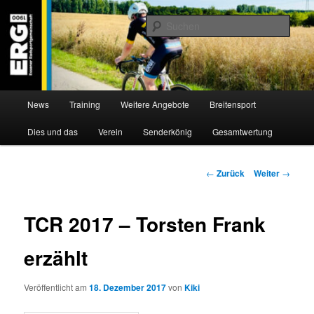
Zum
Willkommen bei der Essener Radsportgemeinschaft
Inhalt
Such
wechseln
ERG 1900 e.V
Hauptmenü
News
Training
Weitere Angebote
Breitensport
Dies und das
Verein
Senderkönig
Gesamtwertung
Beitragsnavigation
←
Zurück
Weiter
→
TCR 2017 – Torsten Frank
erzählt
Veröffentlicht am
18. Dezember 2017
von
Kiki